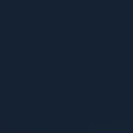
Používáme soubory cookie, abychom zlepšili
váš zážitek z našich webových stránek,
PŘIJMOUT VŠECHNY
podívejte se.
Oznámení o souborech cookie
pro více informací Toto nastavení můžete
změnit v
Nastavení souborů cookie
Hrajete v demo režimu. Skutečná hra je mnohem
HRÁT O SKUTEČNÉ
zajímavější