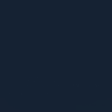
Používáme soubory cookie, abychom zlepšili
váš zážitek z našich webových stránek,
PŘIJMOUT VŠECHNY
podívejte se.
Oznámení o souborech cookie
pro více informací Toto nastavení můžete
změnit v
Nastavení souborů cookie
Hrajete v demo režimu. Skutečná hra je mnohem
HRÁT O SKUTEČNÉ
zajímavější