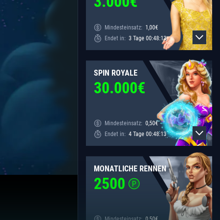
3.000
€
Mindesteinsatz:
1,00
€
Endet in:
3
Tage
00
:
48
:
13
SPIN ROYALE
30.000
€
Mindesteinsatz:
0,50
€
Endet in:
4
Tage
00
:
48
:
13
MONATLICHE RENNEN
2500
Mindesteinsatz:
0,50
€