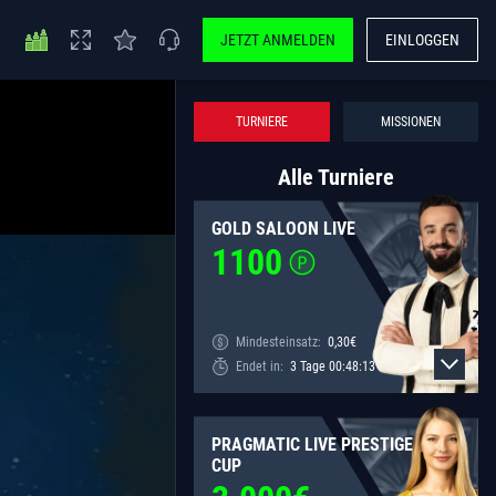
JETZT ANMELDEN
EINLOGGEN
TURNIERE
MISSIONEN
Alle Turniere
GOLD SALOON LIVE
1100
Mindesteinsatz:
0,30
€
Endet in:
3
Tage
00
:
48
:
13
PRAGMATIC LIVE PRESTIGE
CUP