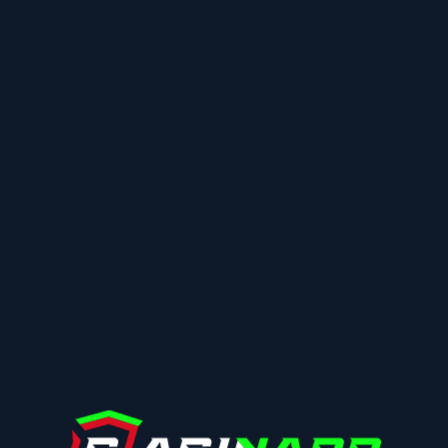
ATRÁS