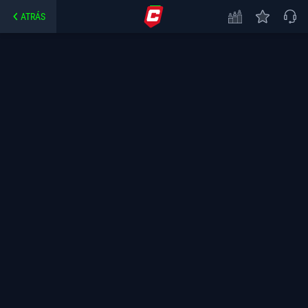
ATRÁS