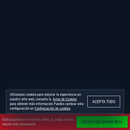
Utilizamos cookies para mejorar tu experiencia en
nuestro sitio web, consulta la
Aviso de Cookies
ACEPTA TODO
para obtener más información Puedes cambiar esta
configuración en
Configuración de cookies
Estás jugando en la versión demo. El juego real es
JUGAR CON DINERO REAL
mucho más interesante