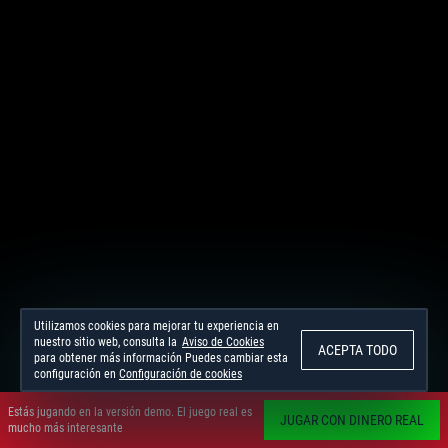
Utilizamos cookies para mejorar tu experiencia en
nuestro sitio web, consulta la
Aviso de Cookies
ACEPTA TODO
para obtener más información Puedes cambiar esta
configuración en
Configuración de cookies
Estás jugando en la versión demo. El juego real es
JUGAR CON DINERO REAL
mucho más interesante