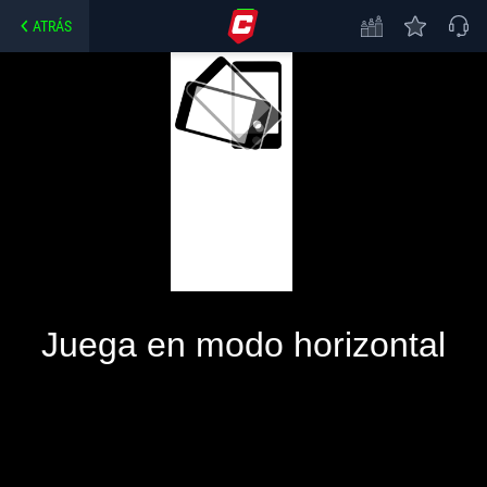
ATRÁS