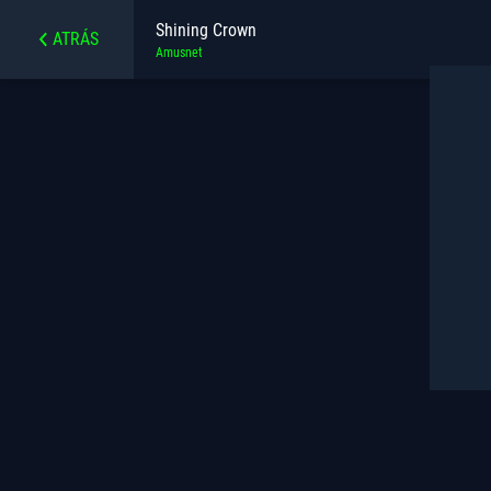
Shining Crown
ATRÁS
Amusnet