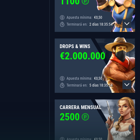
1100
Apuesta mínima:
€
0,50
Terminará en:
2
días
18
:
35
:
54
DROPS & WINS
€
2.000.000
Apuesta mínima:
€
0,50
Terminará en:
5
días
18
:
35
:
54
CARRERA MENSUAL
2500
Apuesta mínima:
€
0,50