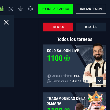
REGÍSTRATE AHORA
INICIAR SESIÓN
TORNEOS
DESAFÍOS
Todos los torneos
GOLD SALOON LIVE
1100
Apuesta mínima:
€
0,30
Terminará en:
1
días
10
:
54
:
18
TRAGAMONEDAS DE LA
SEMANA