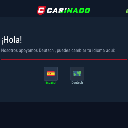
¡Hola!
Nosotros apoyamos
Deutsch
, puedes cambiar tu idioma aquí:
Español
Deutsch