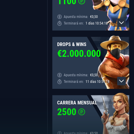
1100
Apuesta mínima:
€
0,50
Terminará en:
1
días
10
:
54
:
18
DROPS & WINS
€
2.000.000
Apuesta mínima:
€
0,50
Terminará en:
11
días
10
:
54
:
18
CARRERA MENSUAL
2500
Apuesta mínima:
€
0,50