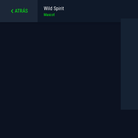
Wild Spirit
ATRÁS
Mascot