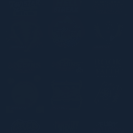
NOUVEAUX
NOUVEAUX
NOUVEAUX
NOUVEAUX