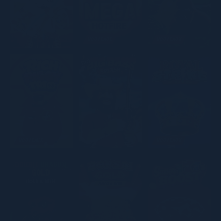
NOUVEAUX
NOUVEAUX
NOUVEAUX
NOUVEAUX