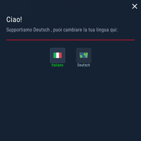
INDIETRO
Ciao!
Supportiamo
Deutsch
, puoi cambiare la tua lingua qui:
Italiano
Deutsch