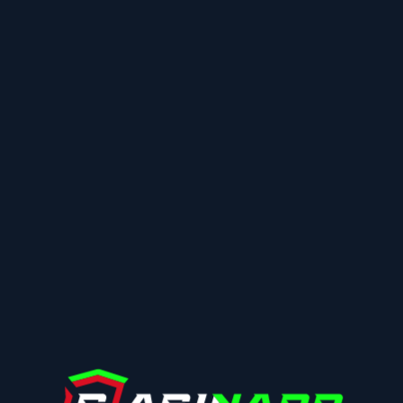
INDIETRO