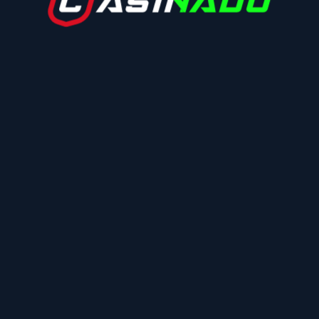
Utilizziamo i cookie per migliorare la tua esperienza sul
nostro sito Web, controlla
Informativa sui cookie
per
ACCETTA
maggiori informazioni Puoi modificare queste
impostazioni nel
Impostazioni dei cookie
Stai giocando in modalità demo. Il gioco reale è molto
GIOCA PER DAVVERO
più interessante