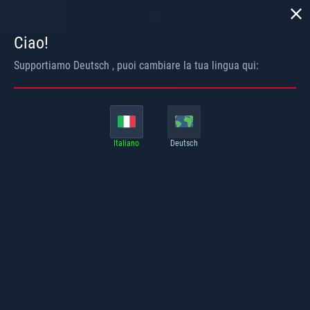
INDIETRO
Ciao!
Supportiamo
Deutsch
, puoi cambiare la tua lingua qui:
Italiano
Deutsch