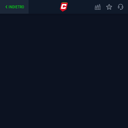
INDIETRO