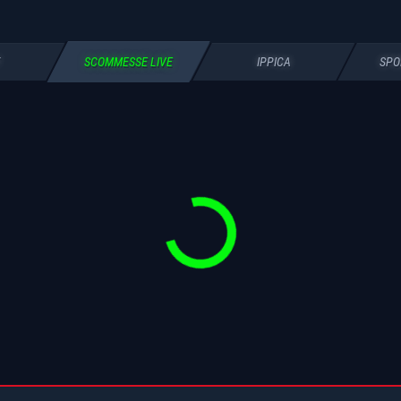
SCOMMESSE LIVE
IPPICA
SPO