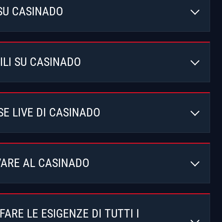
 SU CASINADO
ILI SU CASINADO
E LIVE DI CASINADO
VARE AL CASINADO
ARE LE ESIGENZE DI TUTTI I