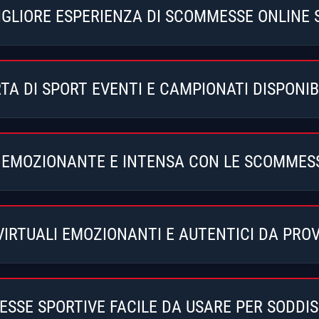
IGLIORE ESPERIENZA DI SCOMMESSE ONLINE
TA DI SPORT EVENTI E CAMPIONATI DISPONIB
A EMOZIONANTE E INTENSA CON LE SCOMMESS
 VIRTUALI EMOZIONANTI E AUTENTICI DA PRO
SE SPORTIVE FACILE DA USARE PER SODDISF