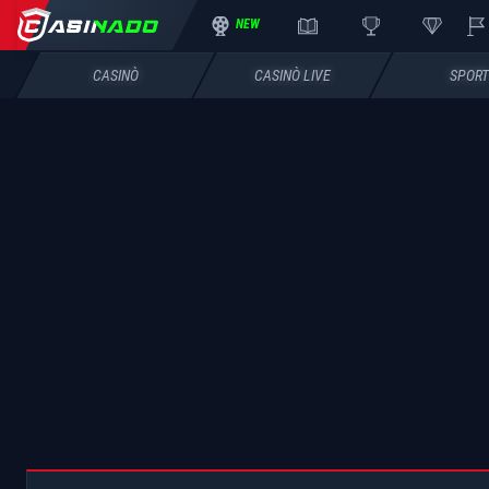
NEW
CASINÒ
CASINÒ LIVE
SPORT