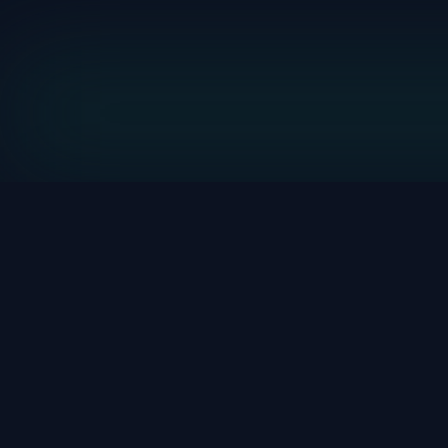
INFORMAZIONI GENERALI
SP
Partner
Sc