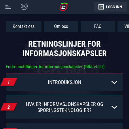
LOGG INN
Kontakt oss
Om oss
FAQ
Vi
RETNINGSLINJER FOR
INFORMASJONSKAPSLER
Endre instillinger for informasjonskapsler (tillatelser)
INTRODUKSJON
HVA ER INFORMASJONSKAPSLER OG
SPORINGSTEKNOLOGIER?