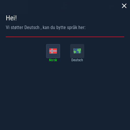
TILBAKE
Hei!
Vi støtter
Deutsch
, kan du bytte språk her:
Norsk
Deutsch