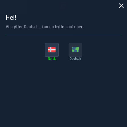
TILBAKE
Hei!
Vi støtter
Deutsch
, kan du bytte språk her:
Norsk
Deutsch