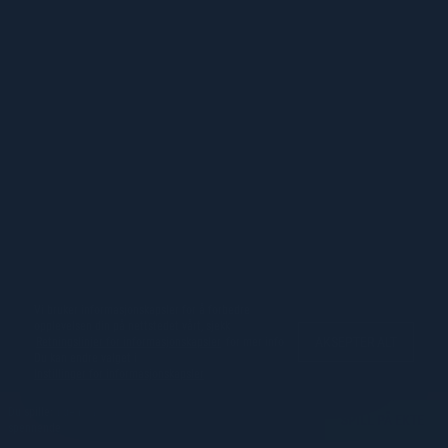
Vi bruker informasjonskapsler for å forbedre
opplevelsen din på nettstedet vårt, sjekk
AKSEPTER ALT
Retningslinjer for informasjonskapsler
for mer info
Du kan endre valget i
Instillinger for informasjonskapsler
Du spiller i demomodus. Det virkelige spillet er mye mer
SPILL PÅ EKTE
spennende