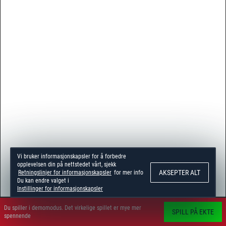
Vi bruker informasjonskapsler for å forbedre
opplevelsen din på nettstedet vårt, sjekk
AKSEPTER ALT
Retningslinjer for informasjonskapsler
for mer info
Du kan endre valget i
Instillinger for informasjonskapsler
Du spiller i demomodus. Det virkelige spillet er mye mer
SPILL PÅ EKTE
spennende