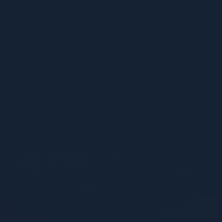
Vi bruker informasjonskapsler for å forbedre
opplevelsen din på nettstedet vårt, sjekk
AKSEPTER ALT
Retningslinjer for informasjonskapsler
for mer info
Du kan endre valget i
Instillinger for informasjonskapsler
Du spiller i demomodus. Det virkelige spillet er mye mer
SPILL PÅ EKTE
spennende