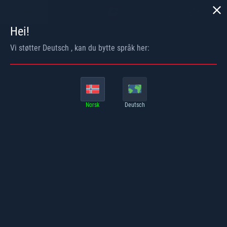
TILBAKE
Hei!
Vi støtter
Deutsch
, kan du bytte språk her:
Norsk
Deutsch