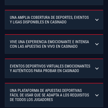
UNA AMPLIA COBERTURA DE DEPORTES, EVENTOS
Y LIGAS DISPONIBLES EN CASINADO
VIVE UNA EXPERIENCIA EMOCIONANTE E INTENSA
CON LAS APUESTAS EN VIVO EN CASINADO
EVENTOS DEPORTIVOS VIRTUALES EMOCIONANTES
Y AUTÉNTICOS PARA PROBAR EN CASINADO
UNA PLATAFORMA DE APUESTAS DEPORTIVAS
FÁCIL DE USAR QUE SE ADAPTA A LOS REQUISITOS
DE TODOS LOS JUGADORES