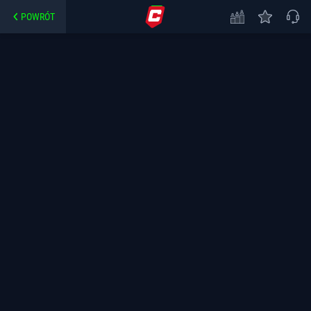
POWRÓT