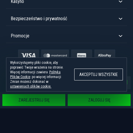
Kasyno
Bezpieczeństwo i prywatność
Promocje
Wykorzystujemy pliki cookie, aby
poprawić Twoje wrażenia na stronie.
Więcej
Więcej informacji zawiera
Polityka
AKCEPTUJ WSZYSTKIE
Plików Cookie
po więcej informacji
Zmian możesz dokonać w
ustawieniach plików cookie.
Gambling can be addictive. Play responsibly. Casinado.com only
ZAREJESTRUJ SIĘ
ZALOGUJ SIĘ
accepts customers over 18 years of age.
2026 © Casinado.com All rights reserved.