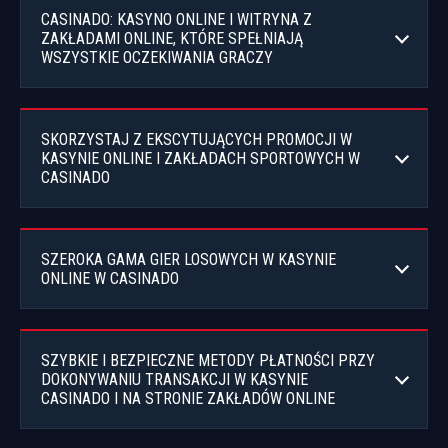
CASINADO: KASYNO ONLINE I WITRYNA Z
ZAKŁADAMI ONLINE, KTÓRE SPEŁNIAJĄ
WSZYSTKIE OCZEKIWANIA GRACZY
SKORZYSTAJ Z EKSCYTUJĄCYCH PROMOCJI W
KASYNIE ONLINE I ZAKŁADACH SPORTOWYCH W
CASINADO
SZEROKA GAMA GIER LOSOWYCH W KASYNIE
ONLINE W CASINADO
SZYBKIE I BEZPIECZNE METODY PŁATNOŚCI PRZY
DOKONYWANIU TRANSAKCJI W KASYNIE
CASINADO I NA STRONIE ZAKŁADÓW ONLINE