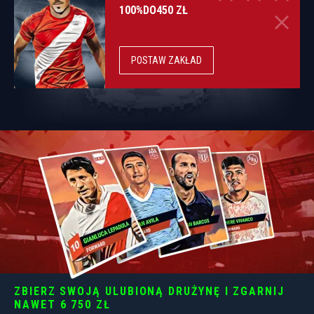
100%
DO
450 ZŁ
POSTAW ZAKŁAD
ZBIERZ SWOJĄ ULUBIONĄ DRUŻYNĘ I ZGARNIJ
NAWET 6 750 ZŁ