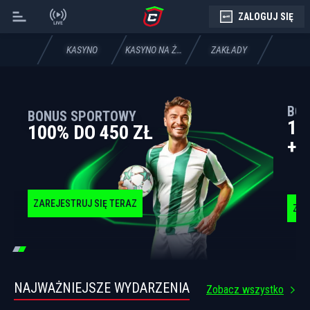
ZALOGUJ SIĘ
KASYNO
KASYNO NA ŻYWO
ZAKŁADY
BON
BONUS SPORTOWY
10
100% DO 450 ZŁ
+ 
ZAREJESTRUJ SIĘ TERAZ
ZAR
NAJWAŻNIEJSZE WYDARZENIA
Zobacz wszystko