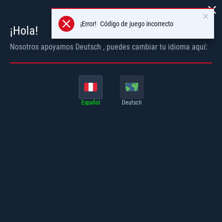
ATRÁS
¡Error!
Código de juego incorrecto
¡Hola!
Nosotros apoyamos
Deutsch
, puedes cambiar tu idioma aquí:
Español
Deutsch