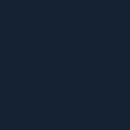
Informacje ogólne
Zakłady
Kasyno
Bezpieczeństwo i prywatność
Promocje
Więcej
Wykorzystujemy pliki cookie, aby poprawić
Twoje wrażenia na stronie. Więcej
informacji zawiera
Polityka Plików
AKCEPTUJ WSZYSTKIE
Cookie
po więcej informacji Zmian