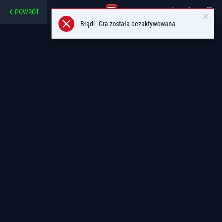
POWRÓT
Błąd!
Gra została dezaktywowana