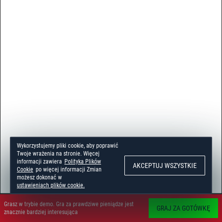
Wykorzystujemy pliki cookie, aby poprawić
Twoje wrażenia na stronie. Więcej
informacji zawiera
Polityka Plików
AKCEPTUJ WSZYSTKIE
Cookie
po więcej informacji Zmian
możesz dokonać w
ustawieniach plików cookie.
Grasz w trybie demo. Gra za prawdziwe pieniądze jest
GRAJ ZA GOTÓWKĘ
znacznie bardziej interesująca