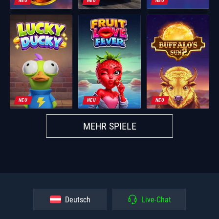
NEU
NEU
NEU
NEU
NEU
NEU
MEHR SPIELE
Deutsch
Live-Chat