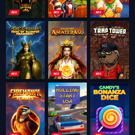
NEU
NEU
NEU
NEU
NEU
NEU