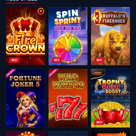
NEU
NEU
NEU
NEU