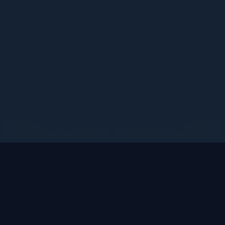
Wir verwenden Cookies, siehe
Cookie-
Hinweis
für mehr Infos Du kannst diese
ALLE AKZEPTIEREN
Einstellungen ändern unter
Cookie-Einstellungen
ANMELDEN
EINLOGGEN
Deutsch
Live-Chat
Allgemeine Infos