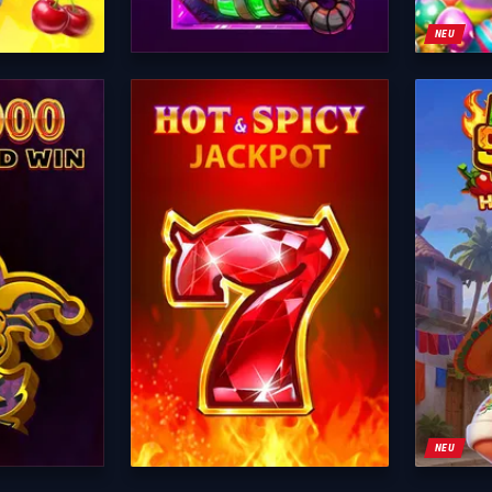
NEU
EN
SPIELEN
NEU