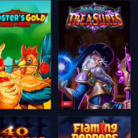
SPIELEN
SPIELEN
NEU