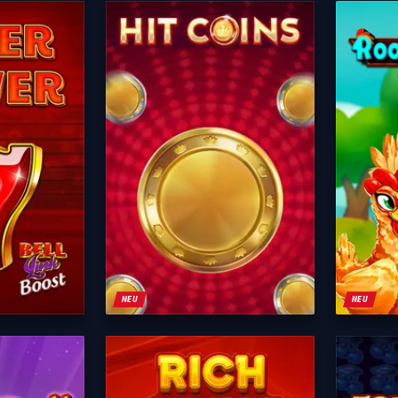
EN
SPIELEN
NEU
NEU