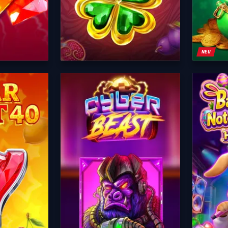
NEU
EN
SPIELEN