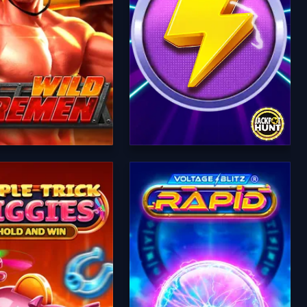
SPIELEN
SPIELEN
SPIELEN
SPIELEN